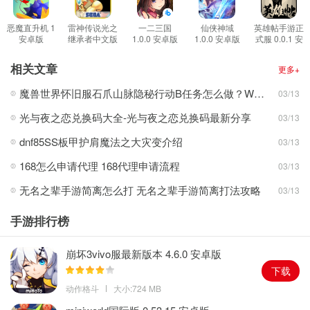
的下载。
游戏特色
恶魔直升机 1
雷神传说光之
一二三国
仙侠神域
英雄帖手游正
安卓版
继承者中文版
1.0.0 安卓版
1.0.0 安卓版
式服 0.0.1 安
1.策略战棋类型的玩法，在里面尽情的使用你的智力来进行冒险。
2.0.0 安卓版
卓版
2.国漫风格的武侠游戏，看起来非常有特点，应该是相当讨人喜欢的
相关文章
更多+
一款游戏。
魔兽世界怀旧服石爪山脉隐秘行动B任务怎么做？WOW怀旧服风险投资公司函件在哪儿？
03/13
3.操控属于你的摇杆和敌人对战，每天玩起来都很有特点的，玩法很
光与夜之恋兑换码大全-光与夜之恋兑换码最新分享
03/13
有趣。
4.熟悉你的棋子，这样才能能够帮助你更加轻松的把游戏继续冒险下
dnf85SS板甲护肩魔法之大灾变介绍
03/13
去。
168怎么申请代理 168代理申请流程
03/13
游戏小提示
无名之辈手游简离怎么打 无名之辈手游简离打法攻略
03/13
1.各种妻子的搭配都非常重要，局势瞬息万变。
2.感受这款最有创意的武侠游戏，相信总能够带给你惊喜。
手游排行榜
崩坏3vivo服最新版本 4.6.0 安卓版
下载
动作格斗
大小:724 MB