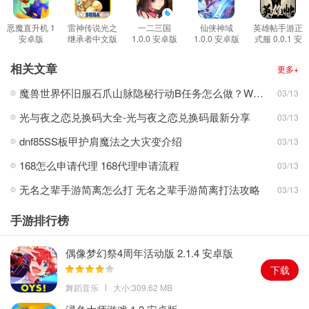
需要在有限的时间内尽可能更多的造成更大范围的破坏；
3.玩家只要在规定时间被完成任务就可获取到大量奖励，玩家还能摧
恶魔直升机 1
雷神传说光之
一二三国
仙侠神域
英雄帖手游正
安卓版
继承者中文版
1.0.0 安卓版
1.0.0 安卓版
式服 0.0.1 安
毁各种知名的建筑标志，特别好玩有趣。
2.0.0 安卓版
卓版
游戏亮点
相关文章
更多+
1.游戏使用的是犬3D的场景，玩家可以在游戏中通过控制自己的飞
魔兽世界怀旧服石爪山脉隐秘行动B任务怎么做？WOW怀旧服风险投资公司函件在哪儿？
03/13
行角度来从不同的方向进行攻击，摧毁对应的建筑物；
光与夜之恋兑换码大全-光与夜之恋兑换码最新分享
03/13
2.游戏中玩家获得的分数越高，在完成关卡之后就可以获得更多的奖
励，玩家可以通过这些奖励来对自己的直升机进行升级；
dnf85SS板甲护肩魔法之大灾变介绍
03/13
3.游戏的场景内还散落着不同的道具物品，玩家可以拾取这些道具物
168怎么申请代理 168代理申请流程
03/13
品来获得加成，提高自己的破坏效率或者延长自己的挑战时间。
无名之辈手游简离怎么打 无名之辈手游简离打法攻略
03/13
游戏简评
作为一款操作飞机进行破坏的游戏，玩家在游戏中可以通过破坏来
手游排行榜
不断地获取更多的资源和游戏奖励，游戏中有着不同的升级方向等
待玩家的不断解锁升级，游戏中玩家的直升机的战斗力越强，能够
偶像梦幻祭4周年活动版 2.1.4 安卓版
造成的破坏也就越大，玩家可以根据情况来选择合适的角度快速投
下载
入自己的资源。
舞蹈音乐
大小:309.62 MB