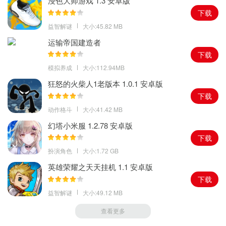
浸色大师游戏 1.3 安卓版
下载
益智解谜
大小:45.82 MB
运输帝国建造者
下载
模拟养成
大小:112.94MB
狂怒的火柴人1老版本 1.0.1 安卓版
下载
动作格斗
大小:41.42 MB
幻塔小米服 1.2.78 安卓版
下载
扮演角色
大小:1.72 GB
英雄荣耀之天天挂机 1.1 安卓版
下载
益智解谜
大小:49.12 MB
查看更多