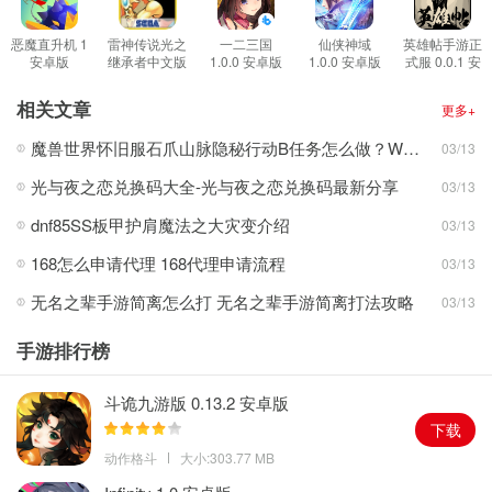
剑士，攻守兼备的近战之王，拥有着娴熟的剑术与强大的力量。
魔法师，世界元素的掌控者，蕴藏着足以毁天灭地的力量。
恶魔直升机 1
雷神传说光之
一二三国
仙侠神域
英雄帖手游正
安卓版
继承者中文版
1.0.0 安卓版
1.0.0 安卓版
式服 0.0.1 安
弓箭手，箭术精湛的精灵射手，令恶魔恐惧的刺客大师。
2.0.0 安卓版
卓版
游戏特色
相关文章
更多+
1、公平竞技三对三即时竞技，热血PVP，炫目战斗特效，全屏幕大
魔兽世界怀旧服石爪山脉隐秘行动B任务怎么做？WOW怀旧服风险投资公司函件在哪儿？
03/13
绝秒杀;3V3即时竞技场，公平竞技操作为王。
光与夜之恋兑换码大全-光与夜之恋兑换码最新分享
03/13
2、奇迹mu正宗续作突破传统2.5D限制，首款全3D奇迹MU正宗续
作，可飞天、可潜水，360度无死角沉浸体验奇迹大陆的华丽壮阔。
dnf85SS板甲护肩魔法之大灾变介绍
03/13
3、开放世界海陆空无束缚探索，5500万平方公尺的开放式魔幻大地
168怎么申请代理 168代理申请流程
03/13
图，辽阔无垠的奇迹大陆、神秘壮观的亚特兰提斯海底世界、美轮
无名之辈手游简离怎么打 无名之辈手游简离打法攻略
03/13
美奂的天空之城，海陆空三栖无束缚探索。
游戏亮点
手游排行榜
1、畅快掉宝拍卖场自由交易，希有装备、宝石、坐骑全怪物皆有机
会掉宝，自由交易享受一夜致富的喜悦。
斗诡九游版 0.13.2 安卓版
2、奇迹mu正宗续作游戏中的拍卖场高额报酬回馈，盟友共享拍卖
下载
利润;游戏全程无外挂，享受全地图公平掉宝环境。
动作格斗
大小:303.77 MB
3、兄弟齐心罗兰城战显神威，好友组团打副本提升战力，建立最强