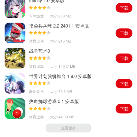
Infinity 1.0 安卓版
战盟，罗兰城战热血PK，制霸全服，一起获得希有道具与坐骑。
下载
4、跨服战区玩法全天开放，万人跨服军团乱战，百盟策略对抗，争
卡牌游戏
大小:268 MB
夺各个城市归属权，每个人都有可能影响战局走势，创造属于自己
指尖兵乒球 2.2.2401.1 安卓版
的奇迹。
下载
游戏点评
体育运动
大小:216 MB
奇迹mu正宗续作是一款UE4电影级别魔幻手游，游戏的故事剧情、
战争艺术3
人物、玩法等不同的元素都继承了奇迹mu，打造了最顶级的游戏画
下载
面效果，颠覆了传统奇迹的华丽，为游戏玩家们带来了最正统的续
策略游戏
大小:149.31MB
作，开始在这里重聚，去进行全新游戏世界的探索，重回巅峰时
世界计划缤纷舞台 1.9.0 安卓版
刻。
下载
舞蹈音乐
大小:75.6 MB
热血掷球游戏 0.1 安卓版
下载
体育运动
大小:44.39 MB
查看更多