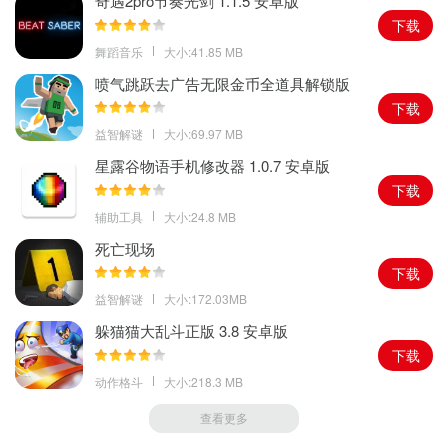
奇遇2pro节奏光剑 1.1.5 安卓版
这一切吧
下载
小编点评
舞蹈音乐
大小:41.85 MB
这款传奇获得了相当多玩家的喜好，无论是游戏的质量，还是经典
喷气跳跃去广告无限金币全道具解锁版
1.2.0 安卓版
热血的玩法，都非常值得玩家前来体验
下载
益智解谜
大小:69.97 MB
星露谷物语手机修改器 1.0.7 安卓版
下载
辅助工具
大小:24.8 MB
死亡现场
下载
益智解谜
大小:172.03MB
躲猫猫大乱斗正版 3.8 安卓版
下载
动作格斗
大小:218.3 MB
查看更多