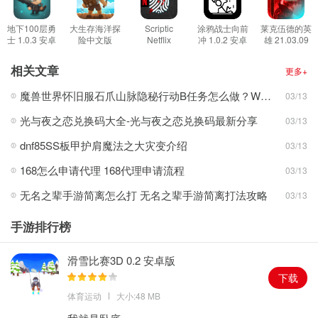
慧。
游戏玩法
地下100层勇
大生存海洋探
Scriptic
涂鸦战士向前
莱克伍德的英
士 1.0.3 安卓
险中文版
Netflix
冲 1.0.2 安卓
雄 21.03.09
1.游戏中你自己的主要物品就是那些不同的木雕，这有着神奇的力
版
2.5.5 安卓版
Edition 0.2.3
版
安卓版
安卓版
量。
相关文章
更多+
2.游戏中还有神秘的猫头鹰，你将会和猫头鹰开启一个全新的世界。
魔兽世界怀旧服石爪山脉隐秘行动B任务怎么做？WOW怀旧服风险投资公司函件在哪儿？
03/13
3.尽可能多的搜集那些不同的木雕，帮助你自己可以顺利的获得线
光与夜之恋兑换码大全-光与夜之恋兑换码最新分享
03/13
索。
4.庄园迷案，蜂蜜之城等等这些不同的游戏任务都可以免费的解锁。
dnf85SS板甲护肩魔法之大灾变介绍
03/13
5.整个游戏的画风都十分的具有西方魔幻风格，就像哈利波特那样。
168怎么申请代理 168代理申请流程
03/13
6.你自己可以根据不同的主线，支线任务一步一步的解密，完成全部
无名之辈手游简离怎么打 无名之辈手游简离打法攻略
03/13
的考验。
游戏特色
手游排行榜
1.魔幻的西方风格，开启魔幻的冒险，解密考验你自己的智慧。
2.中文的游戏字幕，让你自己的游戏可以更轻松简单，不用担心看不
滑雪比赛3D 0.2 安卓版
同游戏字幕。
下载
体育运动
大小:48 MB