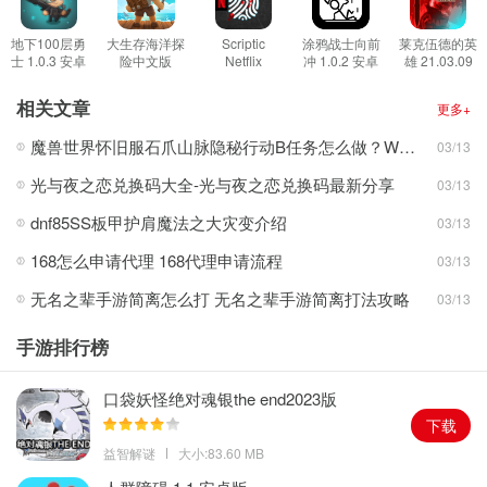
2.丰富的关卡种类，玩家需要在冒险中通过一百层关卡，在游戏中证
明你的实力。
地下100层勇
大生存海洋探
Scriptic
涂鸦战士向前
莱克伍德的英
士 1.0.3 安卓
险中文版
Netflix
冲 1.0.2 安卓
雄 21.03.09
3.卡通风格的画面为你的游玩过程增添乐趣，在冒险中不断提升你的
版
2.5.5 安卓版
Edition 0.2.3
版
安卓版
安卓版
实力完成挑战。
相关文章
更多+
游戏亮点
魔兽世界怀旧服石爪山脉隐秘行动B任务怎么做？WOW怀旧服风险投资公司函件在哪儿？
03/13
1.游戏的难度会随着关卡的推进逐步上升，你需要变得更加强大才能
光与夜之恋兑换码大全-光与夜之恋兑换码最新分享
03/13
击败你的对手。
2.游戏中还有许多不同玩法的小游戏，为你打发无聊的空闲时间。
dnf85SS板甲护肩魔法之大灾变介绍
03/13
3.超多角色等你召集，各类英雄角色供你选择，在游戏中完成你的地
168怎么申请代理 168代理申请流程
03/13
下冒险。
无名之辈手游简离怎么打 无名之辈手游简离打法攻略
03/13
手游排行榜
口袋妖怪绝对魂银the end2023版
下载
益智解谜
大小:83.60 MB