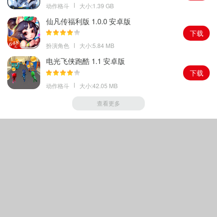
障碍物，以免影响兔子的行动。
动作格斗
大小:1.39 GB
时间限制：
游戏有时间限制，玩家需要在规定的时间内让兔子在一
仙凡传福利版 1.0.0 安卓版
起的时间尽可能长。
下载
扮演角色
大小:5.84 MB
内容介绍
电光飞侠跑酷 1.1 安卓版
温暖治愈：
在忙碌的生活中，这款游戏能让玩家放松心情，传递出
下载
温暖和治愈的力量。
动作格斗
大小:42.05 MB
高度的可玩性：
游戏玩法简单却不乏挑战，多种游戏模式和难度设
查看更多
置，满足不同玩家的需求。
社交性：
双人模式可以让玩家和朋友一起分享游戏的快乐，增加彼
此之间的感情。
交流互动：
游戏还可以通过社交平台分享成绩，与其他玩家互动交
流。
Copyright © 2018-
2026
绿色手游家园
|
鲁ICP备16045445号-1
|
声明
其著作权归原作者所有如果有侵犯您权利的资源，请联系我们，我们将及时撤销相应资
源.