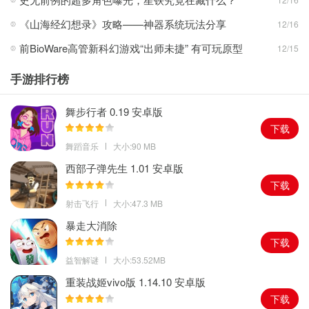
3、游戏的目标不是传统的通关打怪，而是让两只兔子在一起的时间
《山海经幻想录》攻略——神器系统玩法分享
12/16
尽可能长。
前BioWare高管新科幻游戏“出师未捷” 有可玩原型
12/15
4、随着时间的推移，兔子的体力会逐渐下降，玩家需要不断地让它
们靠近，以恢复体力。
手游排行榜
游戏亮点
舞步行者 0.19 安卓版
下载
唯美画
风
舞蹈音乐
大小:90 MB
游戏画面采用清新唯美的手绘风格，月球表面的场景细腻而浪漫。
动人音乐
西部子弹先生 1.01 安卓版
下载
音效细腻，兔子的跳跃声、靠近时的温馨音效，都让人沉浸其中。
射击飞行
大小:47.3 MB
情感共鸣
兔子之间的互动充满爱意，容易引起玩家的情感共鸣。
暴走大消除
游戏说明
下载
体力系统：
让两只兔子靠近可以恢复体力，所以玩家需要不断地调
益智解谜
大小:53.52MB
整兔子的
位置
。
重装战姬vivo版 1.14.10 安卓版
障碍物设置：
月球表面会有一些障碍物，玩家需要巧妙地避开这些
下载