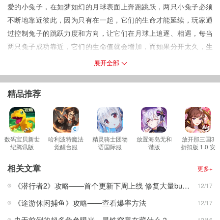
爱的小兔子，在如梦如幻的月球表面上奔跑跳跃，两只小兔子必须
不断地靠近彼此，因为只有在一起，它们的生命才能延续，玩家通
过控制兔子的跳跃力度和方向，让它们在月球上追逐、相遇，每当
两只兔子成功靠近，它们的生命值就会增加，而如果分开太久，生
命值则会逐渐减少，月球表面的地形会变得更加复杂，出现各种障
展开全部
碍物和陷阱，考验着玩家的操作技巧和反应能力。
喜欢和你在一起是一款休闲治愈类游戏，游戏中玩家将控制两只可
精品推荐
爱的小兔子，在如梦如幻的月球表面上奔跑跳跃，两只小兔子必须
不断地靠近彼此，因为只有在一起，它们的生命才能延续，玩家通
过控制兔子的跳跃力度和方向，让它们在月球上追逐、相遇，每当
两只兔子成功靠近，它们的生命值就会增加，而如果分开太久，生
数码宝贝新世
哈利波特魔法
精灵骑士团物
放置海岛无和
放开那三国3
纪腾讯版
觉醒台服
语国际服
谐版
折扣版 1.0 安
命值则会逐渐减少，月球表面的地形会变得更加复杂，出现各种障
1.1.1 安卓版
4.20.20808
1.0.0 安卓版
1.1.0.006 安
卓版
安卓版
卓版
碍物和陷阱，考验着玩家的操作技巧和反应能力。
相关文章
更多+
游戏特色
《潜行者2》攻略——首个更新下周上线 修复大量bug、调整武器价格
12/17
1、玩家通过控制两只可爱的小兔子，在唯美的月球表面不断跳跃。
《途游休闲捕鱼》攻略——查看爆率方法
12/17
2、利用简单的触屏操作，控制兔子的移动方向，让两只兔子尽可能
地靠近彼此。
史无前例的超多角色曝光，星铁究竟在藏什么？
12/16