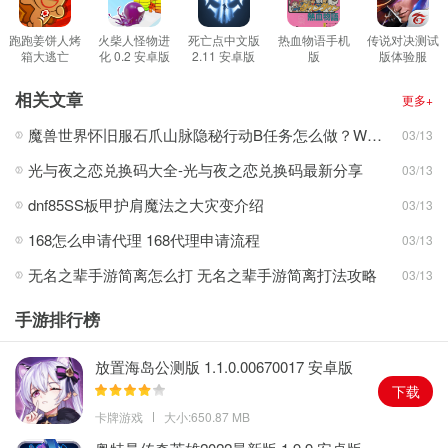
思吧。
游戏介绍
跑跑姜饼人烤
火柴人怪物进
死亡点中文版
热血物语手机
传说对决测试
箱大逃亡
化 0.2 安卓版
2.11 安卓版
版
版体验服
1.合理的掌握你自己的游戏角色顺利的通过部游戏考验，使用出独特
7.202 安卓版
2021.06.15.11
1.28.1.2 安卓
安卓版
版
的控制力。
相关文章
更多+
2.在跑酷游戏中会遇到不同的游戏考验，你要根据考验来进行随机应
魔兽世界怀旧服石爪山脉隐秘行动B任务怎么做？WOW怀旧服风险投资公司函件在哪儿？
03/13
变。
光与夜之恋兑换码大全-光与夜之恋兑换码最新分享
03/13
3.在来来往往的地铁上奔跑，还有很多不同的建筑物，这些解决起来
都不是什么难事。
dnf85SS板甲护肩魔法之大灾变介绍
03/13
4.收集金币也是关键点之一，每一个都能够顺利的接到。
168怎么申请代理 168代理申请流程
03/13
游戏特色
无名之辈手游简离怎么打 无名之辈手游简离打法攻略
03/13
1.空中飞行摩托车等不同的跑酷游戏道具都可以帮助你更轻松地完成
跑酷的整个过程。
手游排行榜
2.来来往往的地铁会阻碍你前进的道路，跨栏的时候也非常看你个人
的节奏，很危险。
放置海岛公测版 1.1.0.00670017 安卓版
3.还可以解锁出各种各样的驾驶工具，来让你摆脱某些烦人的陷阱。
下载
4.进你所能夺得第一吧，成为这条铁道最靓的仔。
卡牌游戏
大小:650.87 MB